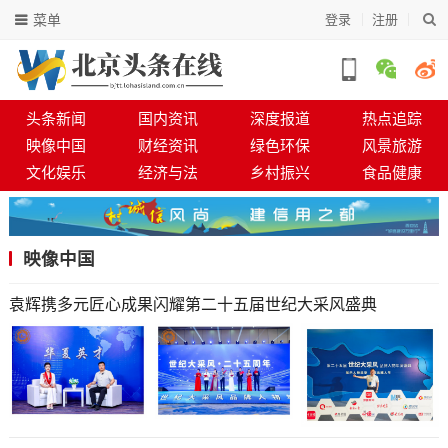
菜单
登录
注册
头条新闻
国内资讯
深度报道
热点追踪
映像中国
财经资讯
绿色环保
风景旅游
文化娱乐
经济与法
乡村振兴
食品健康
映像中国
袁辉携多元匠心成果闪耀第二十五届世纪大采风盛典