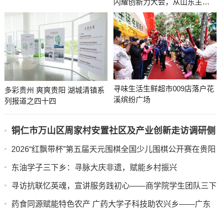
闪耀创新力大会，从山东主场
清镇这场座谈会为房企注入发展“强心针”
迈向行业标杆
寻味生活生鲜超市009店落户花
多彩贵州 爽爽贵阳 湖城清镇系
溪缤纷广场
列报道之四十四
铜仁市万山区周家村安置社区及产业创新走访调研侧
记
​​​​​​​2026“红飘带杯”第五届天元围棋全国少儿围棋公开赛在贵阳
开幕
东油学子三下乡：寻脉大庆非遗，赋能乡村振兴
寻访抗联忆英魂，宣讲服务践初心——商学院学生团队三下
乡纪实
药食同源赋能特色农产 广药大学子科技助农兴乡——广东
药科大学中药学院“紫酝兴乡”突击队赴云浮市天堂镇开展暑