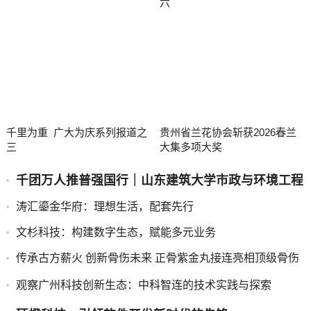
六
千里为重 广大为庆系列报道之
贵州省兰花协会斩获2026春兰
三
大集多项大奖
千团万人推普强国行｜山东建筑大学市政与环境工程
学院“语润新声·筑美疆来”志愿服务队赴莎车县开展
​涛汇鎏金华府：理想生活，配套先行
实践活动
​文杉科技：构建数字生态，赋能多元业务
​传承古方薪火 创新骨伤未来 正骨紫金丸接连亮相顶级骨伤
科学术盛会
​观察广州科技创新生态：中科智连的技术实践与探索