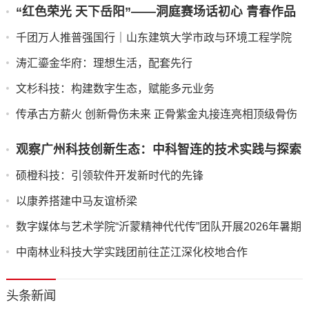
“红色荣光 天下岳阳”——洞庭赛场话初心 青春作品
期三下乡实践
传家国
千团万人推普强国行｜山东建筑大学市政与环境工程学院
“语润新声·筑美疆来”志愿服务队赴莎车县开展实践活动
​涛汇鎏金华府：理想生活，配套先行
​文杉科技：构建数字生态，赋能多元业务
​传承古方薪火 创新骨伤未来 正骨紫金丸接连亮相顶级骨伤
科学术盛会
​观察广州科技创新生态：中科智连的技术实践与探索
​硕橙科技：引领软件开发新时代的先锋
以康养搭建中马友谊桥梁
数字媒体与艺术学院“沂蒙精神代代传”团队开展2026年暑期
“三下乡”调研活动
中南林业科技大学实践团前往芷江深化校地合作
头条新闻