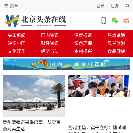
菜单
登录
注册
头条新闻
国内资讯
深度报道
热点追踪
映像中国
财经资讯
绿色环保
风景旅游
文化娱乐
经济与法
乡村振兴
食品健康
贵州清镇避暑季启幕：从卖资
势起主场，实干立标：博试通
源到卖生活