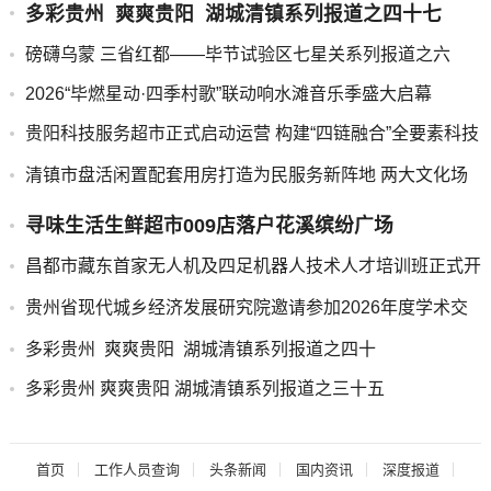
多彩贵州 爽爽贵阳 湖城清镇系列报道之四十七
磅礴乌蒙 三省红都——毕节试验区七星关系列报道之六
2026“毕燃星动·四季村歌”联动响水滩音乐季盛大启幕
贵阳科技服务超市正式启动运营 构建“四链融合”全要素科技
服务新平台
清镇市盘活闲置配套用房打造为民服务新阵地 两大文化场
馆正式免费开放
寻味生活生鲜超市009店落户花溪缤纷广场
昌都市藏东首家无人机及四足机器人技术人才培训班正式开
班
贵州省现代城乡经济发展研究院邀请参加2026年度学术交
流会的通知
多彩贵州 爽爽贵阳 湖城清镇系列报道之四十
多彩贵州 爽爽贵阳 湖城清镇系列报道之三十五
首页
工作人员查询
头条新闻
国内资讯
深度报道