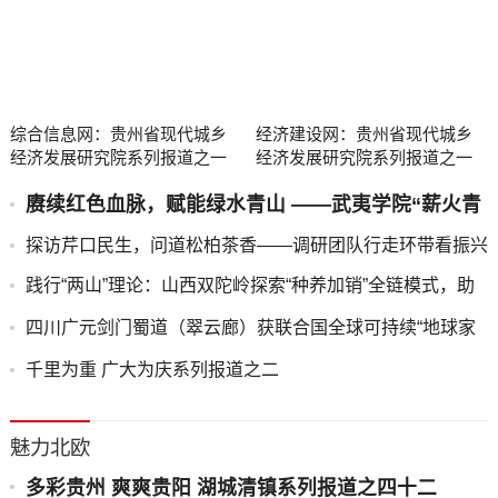
综合信息网：贵州省现代城乡
经济建设网：贵州省现代城乡
经济发展研究院系列报道之一
经济发展研究院系列报道之一
赓续红色血脉，赋能绿水青山 ——武夷学院“薪火青
绿”实践团队深入金坑乡调研红绿融合发展
探访芹口民生，问道松柏茶香——调研团队行走环带看振兴
践行“两山”理论：山西双陀岭探索“种养加销”全链模式，助
力乡村振兴
四川广元剑门蜀道（翠云廊）获联合国全球可持续“地球家
园”范例奖
千里为重 广大为庆系列报道之二
魅力北欧
多彩贵州 爽爽贵阳 湖城清镇系列报道之四十二