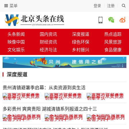
菜单
登录
注册
头条新闻
国内资讯
深度报道
热点追踪
映像中国
财经资讯
绿色环保
风景旅游
文化娱乐
经济与法
乡村振兴
食品健康
深度报道
贵州清镇避暑季启幕：从卖资源到卖生活
多彩贵州 爽爽贵阳 湖城清镇系列报道之四十三