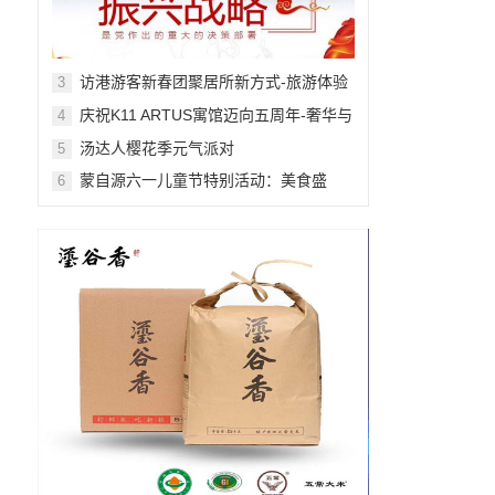
访港游客新春团聚居所新方式-旅游体验
3
舒适感提升
庆祝K11 ARTUS寓馆迈向五周年-奢华与
4
艺术的非凡融合
汤达人樱花季元气派对
5
蒙自源六一儿童节特别活动：美食盛
6
宴，快乐无限