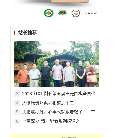
站长推荐
​​​​​​​2026“红飘带杯”第五届天元围棋全国少
3
儿围棋公开赛在贵阳开幕
大健康贵州系列报道之十二
4
火把燃尽处，心事也就跟着轻了——在
5
毕节的夏夜与千年文明相拥
乌蒙深处·清凉毕节系列报道之一
6