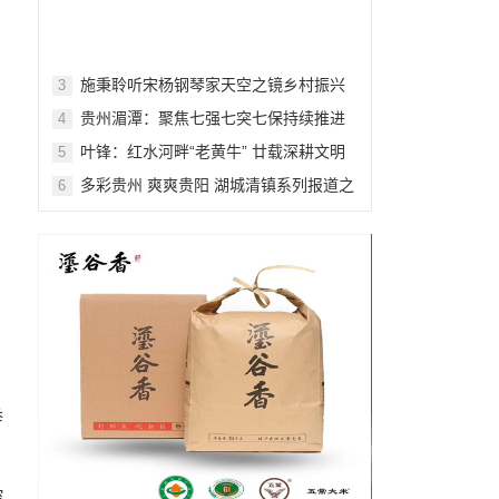
施秉聆听宋杨钢琴家天空之镜乡村振兴
3
变奏曲
贵州湄潭：聚焦七强七突七保持续推进
4
四兴乡村乡风文明建设
叶锋：红水河畔“老黄牛” 廿载深耕文明
5
田
多彩贵州 爽爽贵阳 湖城清镇系列报道之
6
二十六
举
、
控