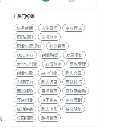
热门标签
头条新闻
人生感悟
商业模式
职场规则
生活随笔
职业生涯规划
社交管理
O2O创业
创业融资
发展规划
大学生创业
心情随笔
薪水管理
创业失败
APP创业
励志文章
心理压力
励志语录
面试技巧
面试经验
目标管理
互联网金融
开店创业
电子商务
创业案例
成功逆袭
励志电影
散文随笔
校园招聘
跳槽管理
集
的