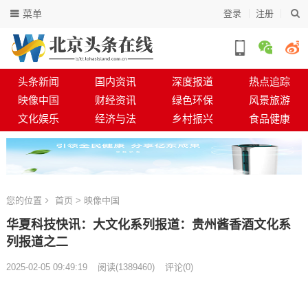
菜单
登录
注册
头条新闻
国内资讯
深度报道
热点追踪
映像中国
财经资讯
绿色环保
风景旅游
文化娱乐
经济与法
乡村振兴
食品健康
您的位置
首页
>
映像中国
华夏科技快讯：大文化系列报道：贵州酱香酒文化系
列报道之二
2025-02-05 09:49:19
阅读
(
1389460)
评论(0)