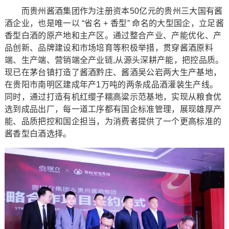
而贵州酱酒集团作为注册资本50亿元的贵州三大国有酱
酒企业，也是唯一以 “省名 + 香型” 命名的大型国企，立足酱
香型白酒的原产地和主产区。通过整合产业、产能优化、产
品创新、品牌建设和市场培育等积极举措，贯穿酱酒原料
端、生产端、营销端全产业链,从源头深耕产能，把控品质。
现已在茅台镇打造了酱酒黔庄、酱酒吴公岩两大生产基地，
在贵阳市南明区建成年产1万吨的两条成品酒灌装生产线。
同时，通过打造有机红缨子糯高粱示范基地，实现从粮食优
选到成品出厂，每一道工序都有国企标准管理，展现雄厚产
能、品质把控和国企担当，为消费者提供了一个更高标准的
酱香型白酒选择。