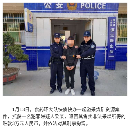
1月13日，食药环大队快侦快办一起盗采煤矿资源案
件，抓获一名犯罪嫌疑人梁某，退回其售卖非法采煤所得的
赃款3万元人民币，并依法对其刑事拘留。