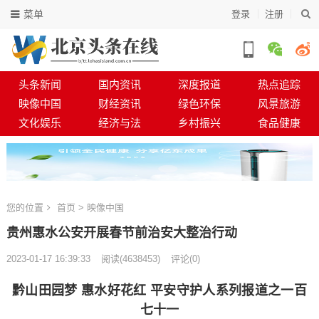
菜单
登录
注册
头条新闻
国内资讯
深度报道
热点追踪
映像中国
财经资讯
绿色环保
风景旅游
文化娱乐
经济与法
乡村振兴
食品健康
您的位置
首页
>
映像中国
贵州惠水公安开展春节前治安大整治行动
2023-01-17 16:39:33
阅读
(
4638453)
评论(0)
黔山田园梦 惠水好花红 平安守护人系列报道之一百
七十一