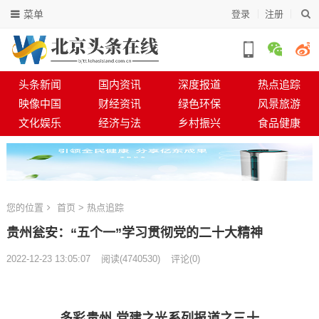
菜单
登录
注册
头条新闻
国内资讯
深度报道
热点追踪
映像中国
财经资讯
绿色环保
风景旅游
文化娱乐
经济与法
乡村振兴
食品健康
您的位置
首页
>
热点追踪
贵州瓮安：“五个一”学习贯彻党的二十大精神
2022-12-23 13:05:07
阅读
(
4740530)
评论(0)
多彩贵州 党建之光系列报道之三十