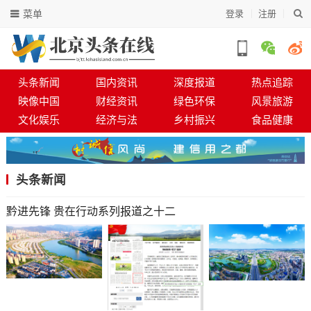
菜单
登录
注册
头条新闻
国内资讯
深度报道
热点追踪
映像中国
财经资讯
绿色环保
风景旅游
文化娱乐
经济与法
乡村振兴
食品健康
头条新闻
黔进先锋 贵在行动系列报道之十二