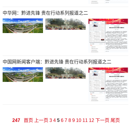
中华网：黔进先锋 贵在行动系列报道之二
中国网新闻客户端：黔进先锋 贵在行动系列报道之二
247
首页
上一页
3
4
5
6
7
8
9
10
11
12
下一页
尾页